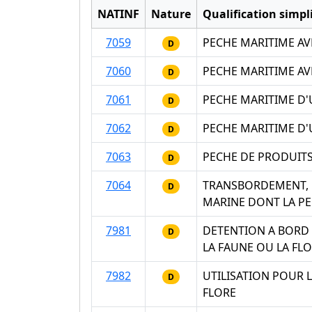
NATINF
Nature
Qualification simpli
7059
PECHE MARITIME AV
D
7060
PECHE MARITIME AV
D
7061
PECHE MARITIME D'
D
7062
PECHE MARITIME D'
D
7063
PECHE DE PRODUITS
D
7064
TRANSBORDEMENT, 
D
MARINE DONT LA PE
7981
DETENTION A BORD 
D
LA FAUNE OU LA FL
7982
UTILISATION POUR 
D
FLORE