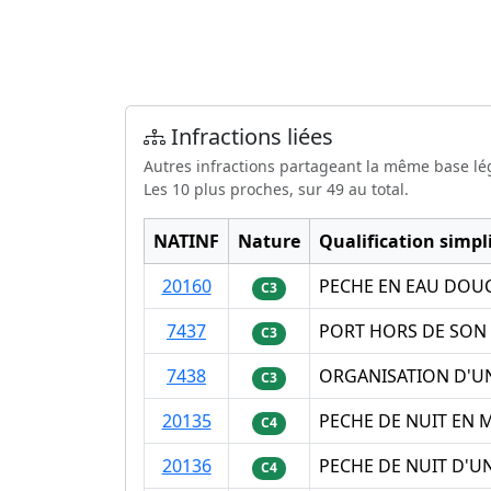
Infractions liées
Autres infractions partageant la même base lé
Les 10 plus proches, sur 49 au total.
NATINF
Nature
Qualification simpli
20160
PECHE EN EAU DOUC
C3
7437
PORT HORS DE SON 
C3
7438
ORGANISATION D'U
C3
20135
PECHE DE NUIT EN 
C4
20136
PECHE DE NUIT D'U
C4