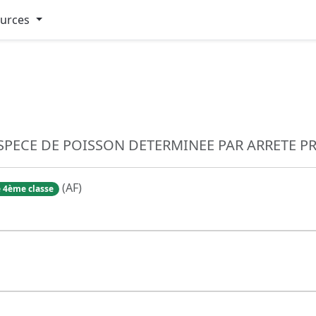
ources
SPECE DE POISSON DETERMINEE PAR ARRETE P
(AF)
 4ème classe