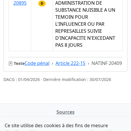
20895
ADMINISTRATION DE
D
SUBSTANCE NUISIBLE A UN
TEMOIN POUR
L'INFLUENCER OU PAR
REPRESAILLES SUIVIE
D'INCAPACITE N'EXCEDANT
PAS 8 JOURS
Code pénal
Article 222-15
NATINF 20409
Texte
DACG : 01/04/2026 · Dernière modification : 30/07/2026
Sources
NATINFo
Ce site utilise des cookies à des fins de mesure
data.gouv.fr