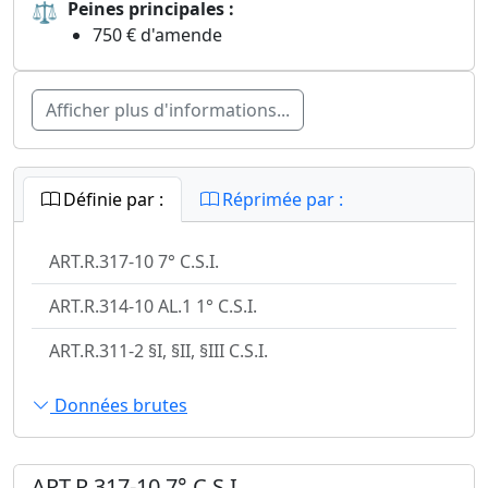
⚖
Peines principales :
750 € d'amende
Afficher plus d'informations...
Définie par :
Réprimée par :
ART.R.317-10 7° C.S.I.
ART.R.314-10 AL.1 1° C.S.I.
ART.R.311-2 §I, §II, §III C.S.I.
Données brutes
ART.R.317-10 7° C.S.I.