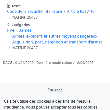
Texte
Code de la sécurité intérieure
Article R317-10
NATINF 20457
Catégories
PVe
Armes
Armes, explosifs et autres moyens dangereux
Acquisition, port, détention et transport d'armes
NATINF 20457
DACG : 01/04/2026 · Dernière modification : 12/04/2026
Sources
NATINFo
Ce site utilise des cookies à des fins de mesure
data.gouv.fr
d’audience. Vous pouvez accepter tous les cookies,
Legifrance - API