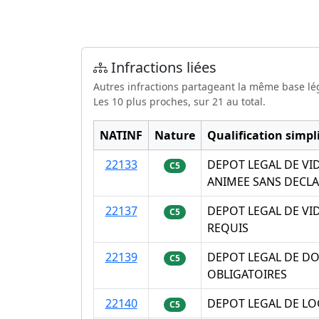
Infractions liées
Autres infractions partageant la même base lé
Les 10 plus proches, sur 21 au total.
NATINF
Nature
Qualification simpli
22133
DEPOT LEGAL DE V
C5
ANIMEE SANS DECL
22137
DEPOT LEGAL DE V
C5
REQUIS
22139
DEPOT LEGAL DE D
C5
OBLIGATOIRES
22140
DEPOT LEGAL DE LO
C5