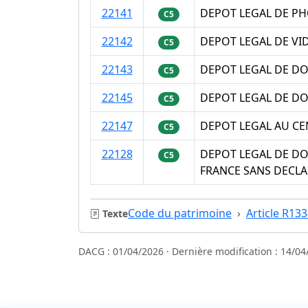
22141
DEPOT LEGAL DE P
C5
22142
DEPOT LEGAL DE V
C5
22143
DEPOT LEGAL DE D
C5
22145
DEPOT LEGAL DE D
C5
22147
DEPOT LEGAL AU CE
C5
22128
DEPOT LEGAL DE D
C5
FRANCE SANS DECL
Code du patrimoine
Article R133
Texte
DACG : 01/04/2026 · Dernière modification : 14/04