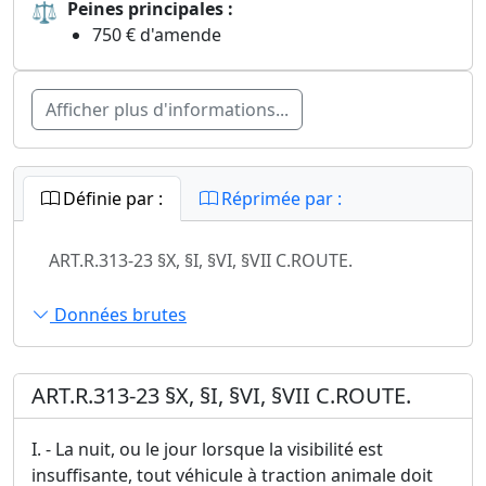
⚖
Peines principales :
750 € d'amende
Afficher plus d'informations...
Définie par :
Réprimée par :
ART.R.313-23 §X, §I, §VI, §VII C.ROUTE.
Données brutes
ART.R.313-23 §X, §I, §VI, §VII C.ROUTE.
I. - La nuit, ou le jour lorsque la visibilité est
insuffisante, tout véhicule à traction animale doit