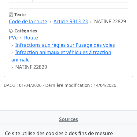
Texte
Code de la route
Article R313-23
NATINF 22829
Catégories
PVe
Route
Infractions aux règles sur l'usage des voies
Infraction animaux et véhicules à traction
animale
NATINF 22829
DACG : 01/04/2026 · Dernière modification : 14/04/2026
Sources
NATINFo
Ce site utilise des cookies à des fins de mesure
data.gouv.fr