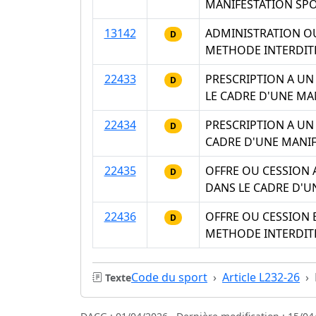
MANIFESTATION SPO
13142
ADMINISTRATION OU
D
METHODE INTERDITE
22433
PRESCRIPTION A UN
D
LE CADRE D'UNE MA
22434
PRESCRIPTION A UN
D
CADRE D'UNE MANIF
22435
OFFRE OU CESSION 
D
DANS LE CADRE D'U
22436
OFFRE OU CESSION 
D
METHODE INTERDITE
Code du sport
Article L232-26
Texte