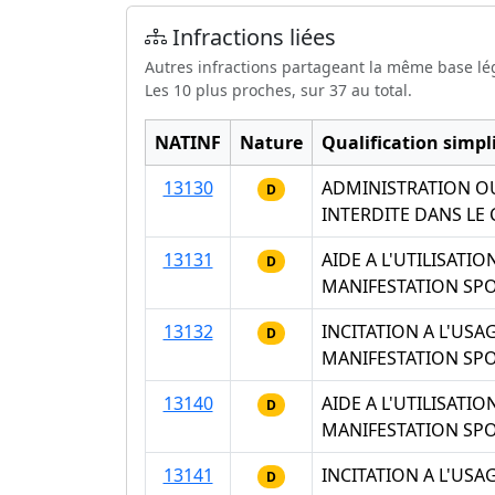
Infractions liées
Autres infractions partageant la même base lé
Les 10 plus proches, sur 37 au total.
NATINF
Nature
Qualification simpli
13130
ADMINISTRATION OU
D
INTERDITE DANS LE
13131
AIDE A L'UTILISAT
D
MANIFESTATION SPO
13132
INCITATION A L'US
D
MANIFESTATION SPO
13140
AIDE A L'UTILISAT
D
MANIFESTATION SPO
13141
INCITATION A L'US
D