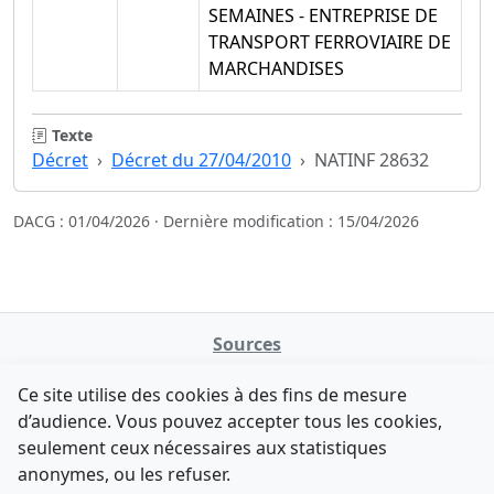
SEMAINES - ENTREPRISE DE
TRANSPORT FERROVIAIRE DE
MARCHANDISES
Texte
Décret
Décret du 27/04/2010
NATINF 28632
DACG : 01/04/2026 · Dernière modification : 15/04/2026
Sources
NATINFo
Ce site utilise des cookies à des fins de mesure
data.gouv.fr
d’audience. Vous pouvez accepter tous les cookies,
Legifrance - API
seulement ceux nécessaires aux statistiques
Comment avez-vous découvert NATINFo ?
Contact
anonymes, ou les refuser.
Une courte réponse suffit (500 caractères max).