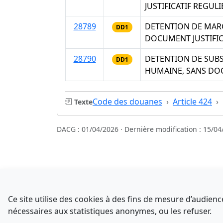
JUSTIFICATIF REGUL
28789
DETENTION DE MARC
DD1
DOCUMENT JUSTIFIC
28790
DETENTION DE SUBS
DD1
HUMAINE, SANS DOC
Code des douanes
Article 424
Texte
DACG : 01/04/2026 · Dernière modification : 15/04
Sources
NATINFo
Ce site utilise des cookies à des fins de mesure d’audie
data.gouv.fr
nécessaires aux statistiques anonymes, ou les refuser.
Comment avez-vous découvert NATINFo ?
Legifrance - API