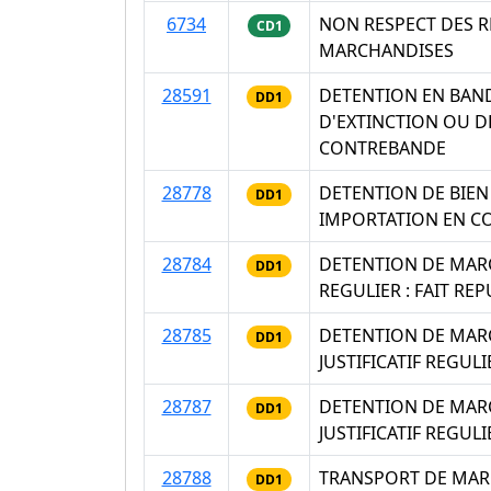
6734
NON RESPECT DES R
CD1
MARCHANDISES
28591
DETENTION EN BAND
DD1
D'EXTINCTION OU D
CONTREBANDE
28778
DETENTION DE BIEN 
DD1
IMPORTATION EN C
28784
DETENTION DE MARC
DD1
REGULIER : FAIT R
28785
DETENTION DE MAR
DD1
JUSTIFICATIF REGUL
28787
DETENTION DE MAR
DD1
JUSTIFICATIF REGUL
28788
TRANSPORT DE MAR
DD1