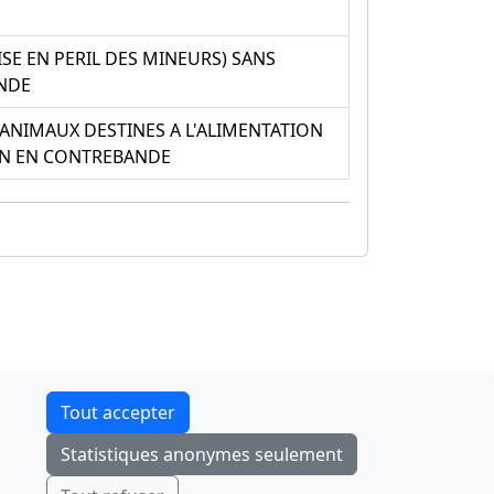
E EN PERIL DES MINEURS) SANS
ANDE
ANIMAUX DESTINES A L'ALIMENTATION
ION EN CONTREBANDE
Contact
Tout accepter
F-Droid
·
App Store
·
Google Play
·
Linux
Statistiques anonymes seulement
Tchap
Envoyer
Ignorer