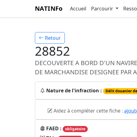
NATINFo
Accueil
Parcourir
Ress
Retour
28852
DECOUVERTE A BORD D'UN NAVIR
DE MARCHANDISE DESIGNEE PAR A
Nature de l'infraction :
Délit douanier de
Aidez à compléter cette fiche :
ajout
FAED :
obligatoire