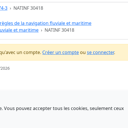
74-3
NATINF 30418
règles de la navigation fluviale et maritime
luviale et maritime
NATINF 30418
 qu'avec un compte.
Créer un compte
ou
se connecter
.
/2026
nce. Vous pouvez accepter tous les cookies, seulement ceux