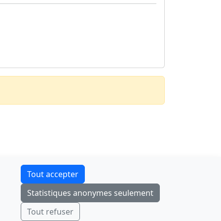
Contact
Tout accepter
F-Droid
·
App Store
·
Google Play
·
Linux
Statistiques anonymes seulement
Tchap
Envoyer
Ignorer
Tout refuser
© 2026
retiolus
— NATINFo