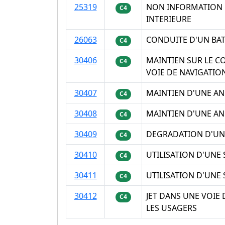
25319
NON INFORMATION D
C4
INTERIEURE
26063
CONDUITE D'UN BAT
C4
30406
MAINTIEN SUR LE C
C4
VOIE DE NAVIGATIO
30407
MAINTIEN D'UNE AN
C4
30408
MAINTIEN D'UNE AN
C4
30409
DEGRADATION D'UNE
C4
30410
UTILISATION D'UNE
C4
30411
UTILISATION D'UNE
C4
30412
JET DANS UNE VOIE
C4
LES USAGERS