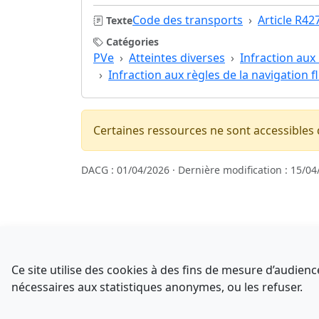
Code des transports
Article R42
Texte
Catégories
PVe
Atteintes diverses
Infraction aux 
Infraction aux règles de la navigation f
Certaines ressources ne sont accessibles
DACG : 01/04/2026 · Dernière modification : 15/04
Sources
NATINFo
Ce site utilise des cookies à des fins de mesure d’audie
data.gouv.fr
nécessaires aux statistiques anonymes, ou les refuser.
Comment avez-vous découvert NATINFo ?
Legifrance - API
Une courte réponse suffit (500 caractères max).