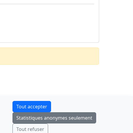
Contact
Tout accepter
F-Droid
·
App Store
·
Google Play
·
Linux
Statistiques anonymes seulement
Tchap
Envoyer
Ignorer
Tout refuser
© 2026
retiolus
— NATINFo