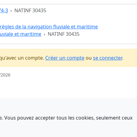
74-3
NATINF 30435
règles de la navigation fluviale et maritime
luviale et maritime
NATINF 30435
 qu'avec un compte.
Créer un compte
ou
se connecter
.
/2026
nce. Vous pouvez accepter tous les cookies, seulement ceux