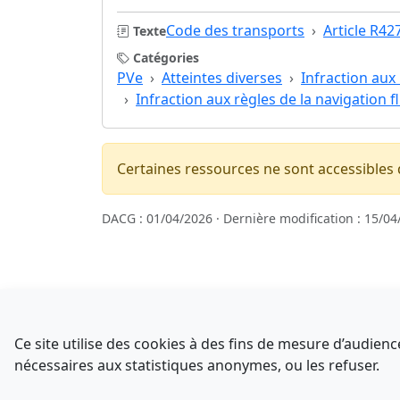
Code des transports
Article R42
Texte
Catégories
PVe
Atteintes diverses
Infraction aux 
Infraction aux règles de la navigation f
Certaines ressources ne sont accessibles
DACG : 01/04/2026 · Dernière modification : 15/04
Sources
NATINFo
Ce site utilise des cookies à des fins de mesure d’audie
data.gouv.fr
nécessaires aux statistiques anonymes, ou les refuser.
Comment avez-vous découvert NATINFo ?
Legifrance - API
Une courte réponse suffit (500 caractères max).