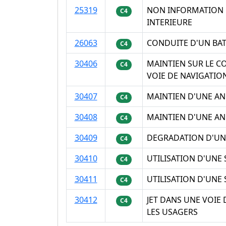
25319
NON INFORMATION D
C4
INTERIEURE
26063
CONDUITE D'UN BAT
C4
30406
MAINTIEN SUR LE C
C4
VOIE DE NAVIGATIO
30407
MAINTIEN D'UNE AN
C4
30408
MAINTIEN D'UNE AN
C4
30409
DEGRADATION D'UNE
C4
30410
UTILISATION D'UNE
C4
30411
UTILISATION D'UNE
C4
30412
JET DANS UNE VOIE
C4
LES USAGERS