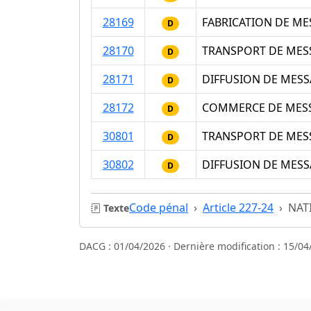
28169
FABRICATION DE ME
D
28170
TRANSPORT DE MESS
D
28171
DIFFUSION DE MESS
D
28172
COMMERCE DE MESSA
D
30801
TRANSPORT DE MESS
D
30802
DIFFUSION DE MESS
D
Code pénal
Article 227-24
NAT
Texte
DACG : 01/04/2026 · Dernière modification : 15/04