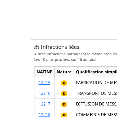
Infractions liées
Autres infractions partageant la même base lé
Les 10 plus proches, sur 16 au total.
NATINF
Nature
Qualification simpli
12215
FABRICATION DE ME
D
12216
TRANSPORT DE MESS
D
12217
DIFFUSION DE MESS
D
12218
COMMERCE DE MESSA
D