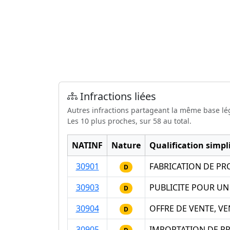
Infractions liées
Autres infractions partageant la même base lé
Les 10 plus proches, sur 58 au total.
NATINF
Nature
Qualification simpli
30901
FABRICATION DE PR
D
30903
PUBLICITE POUR U
D
30904
OFFRE DE VENTE, V
D
30905
IMPORTATION DE P