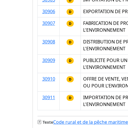
D
30906
EXPORTATION DE P
D
30907
FABRICATION DE P
D
L'ENVIRONNEMENT
30908
DISTRIBUTION DE 
D
L'ENVIRONNEMENT
30909
PUBLICITE POUR U
D
L'ENVIRONNEMENT
30910
OFFRE DE VENTE, V
D
OU POUR L'ENVIR
30911
IMPORTATION DE P
D
L'ENVIRONNEMENT
Code rural et de la pêche maritime
Texte