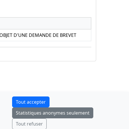
'OBJET D'UNE DEMANDE DE BREVET
Contact
Tout accepter
F-Droid
·
App Store
·
Google Play
·
Linux
Statistiques anonymes seulement
Tchap
Envoyer
Ignorer
Tout refuser
© 2026
retiolus
— NATINFo