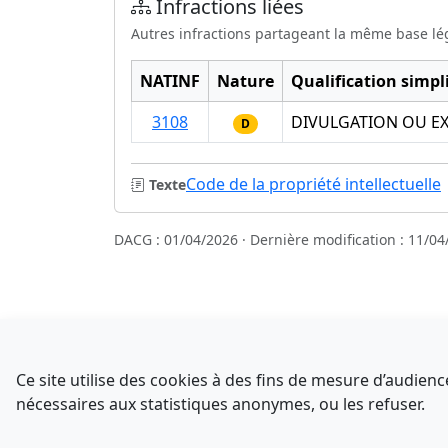
Infractions liées
Autres infractions partageant la même base lé
NATINF
Nature
Qualification simpli
3108
DIVULGATION OU EX
D
Code de la propriété intellectuelle
Texte
DACG : 01/04/2026 · Dernière modification : 11/04
Sources
NATINFo
Ce site utilise des cookies à des fins de mesure d’audie
data.gouv.fr
nécessaires aux statistiques anonymes, ou les refuser.
Comment avez-vous découvert NATINFo ?
Legifrance - API
Une courte réponse suffit (500 caractères max).