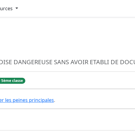
ources
DISE DANGEREUSE SANS AVOIR ETABLI DE DO
 5ème classe
er les peines principales
.