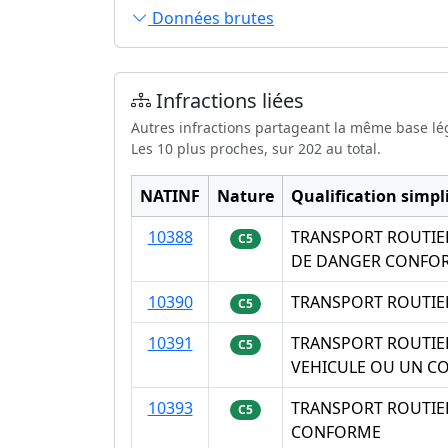
Données brutes
Infractions liées
Autres infractions partageant la même base lé
Les 10 plus proches, sur 202 au total.
NATINF
Nature
Qualification simpli
10388
TRANSPORT ROUTIE
C5
DE DANGER CONFO
10390
TRANSPORT ROUTIE
C5
10391
TRANSPORT ROUTIE
C5
VEHICULE OU UN C
10393
TRANSPORT ROUTIER
C5
CONFORME