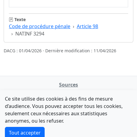
Texte
Code de procédure pénale
Article 98
NATINF 3294
DACG : 01/04/2026 · Dernière modification : 11/04/2026
Sources
NATINFo
Ce site utilise des cookies à des fins de mesure
data.gouv.fr
d’audience. Vous pouvez accepter tous les cookies,
Legifrance - API
seulement ceux nécessaires aux statistiques
Comment avez-vous découvert NATINFo ?
Contact
anonymes, ou les refuser.
Une courte réponse suffit (500 caractères max).
F-Droid
·
App Store
·
Google Play
·
Linux
Tout accepter