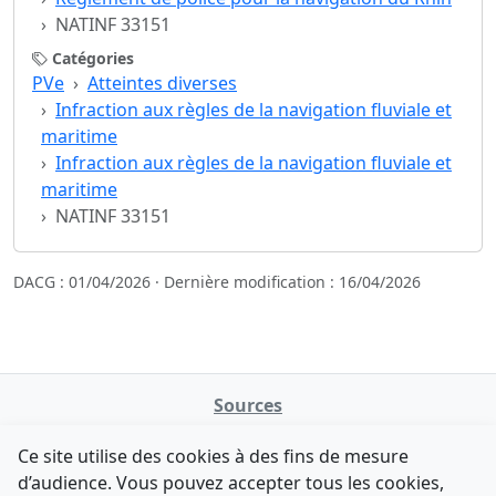
NATINF 33151
Catégories
PVe
Atteintes diverses
Infraction aux règles de la navigation fluviale et
maritime
Infraction aux règles de la navigation fluviale et
maritime
NATINF 33151
DACG : 01/04/2026 · Dernière modification : 16/04/2026
Sources
NATINFo
Ce site utilise des cookies à des fins de mesure
data.gouv.fr
d’audience. Vous pouvez accepter tous les cookies,
Legifrance - API