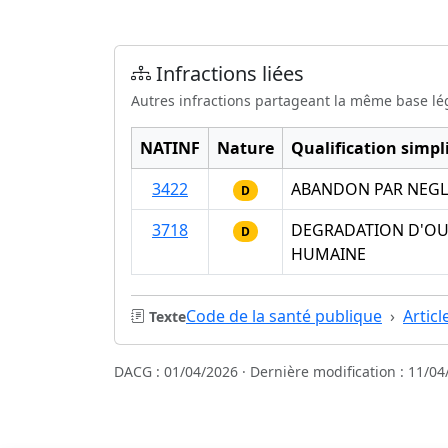
Infractions liées
Autres infractions partageant la même base lé
NATINF
Nature
Qualification simpli
3422
ABANDON PAR NEGLI
D
3718
DEGRADATION D'OUV
D
HUMAINE
Code de la santé publique
Articl
Texte
DACG : 01/04/2026 · Dernière modification : 11/04