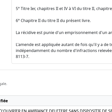
5° Titre Ier, chapitres II et IV à VI du titre II, chapitre 
6° Chapitre II du titre II du présent livre.
La récidive est punie d'un emprisonnement d'un a
L'amende est appliquée autant de fois qu'il y a de t
indépendamment du nombre d'infractions relevées da
8113-7.
gale.
fiée
 D'OUVRIER EN AMBIANCE DELETERE SANS DISPOSITIF DE S