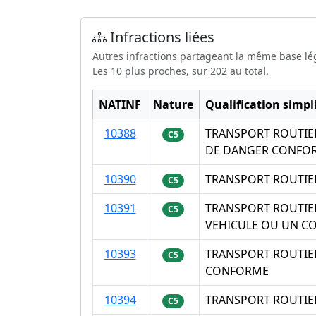
Infractions liées
Autres infractions partageant la même base lé
Les 10 plus proches, sur 202 au total.
NATINF
Nature
Qualification simpli
10388
TRANSPORT ROUTIE
C5
DE DANGER CONFO
10390
TRANSPORT ROUTIE
C5
10391
TRANSPORT ROUTIE
C5
VEHICULE OU UN C
10393
TRANSPORT ROUTIER
C5
CONFORME
10394
TRANSPORT ROUTIE
C5