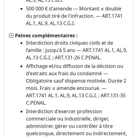
AL.9, AL.13 C.G.I.
500 000 € d'amende — Montant ≤ double
du produit tiré de l'infraction. — ART.1741
AL.1, AL.9, AL.13 C.G.I.
Peines complémentaires :
Interdiction droits civiques civils et de
famille : jusqu'à 5 ans — ART.1741 AL.1, AL.9,
AL.13 C.G.I. ; ART.131-26 C.PENAL.
Affichage et/ou diffusion de la décision ou
d'extraits aux frais du condamné —
Obligatoire sauf dispense motivée. Durée 2
mois. Frais ≤ amende encourue. —
ART.1741 AL.1, AL.9, AL.13 C.G.I. ; ART.131-35
C.PENAL.
Interdiction d'exercer profession
commerciale ou industrielle, diriger,
administrer, gérer ou contrôler à titre
quelconque, directement ou indirectement,