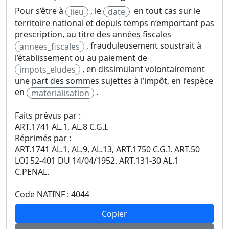
Pour s’être à
, le
en tout cas sur le
lieu
date
territoire national et depuis temps n’emportant pas
prescription, au titre des années fiscales
, frauduleusement soustrait à
annees_fiscales
l’établissement ou au paiement de
, en dissimulant volontairement
impots_eludes
une part des sommes sujettes à l’impôt, en l’espèce
en
.
materialisation
Faits prévus par :
ART.1741 AL.1, AL.8 C.G.I.
Réprimés par :
ART.1741 AL.1, AL.9, AL.13, ART.1750 C.G.I. ART.50
LOI 52-401 DU 14/04/1952. ART.131-30 AL.1
C.PENAL.
Code NATINF : 4044
Copier