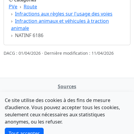
PVe
Route
Infractions aux règles sur l'usage des voies
Infraction animaux et véhicules à traction
animale
NATINF 6186
DACG : 01/04/2026 · Dernière modification : 11/04/2026
Sources
NATINFo
Ce site utilise des cookies à des fins de mesure
data.gouv.fr
d’audience. Vous pouvez accepter tous les cookies,
Legifrance - API
seulement ceux nécessaires aux statistiques
Comment avez-vous découvert NATINFo ?
Contact
anonymes, ou les refuser.
Une courte réponse suffit (500 caractères max).
F-Droid
·
App Store
·
Google Play
·
Linux
Tout accepter