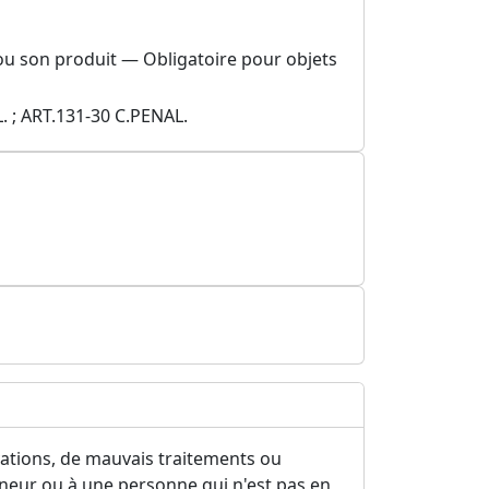
, ou son produit — Obligatoire pour objets
L. ; ART.131-30 C.PENAL.
vations, de mauvais traitements ou
mineur ou à une personne qui n'est pas en