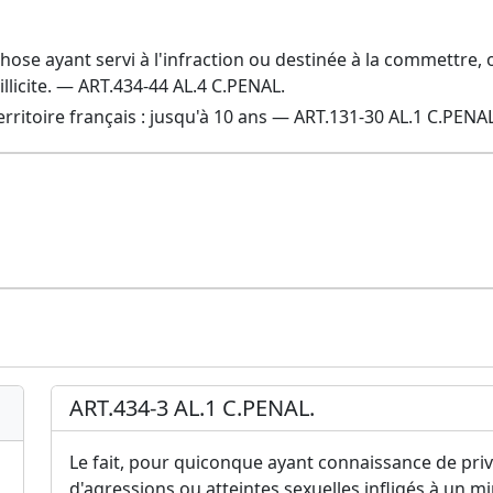
 chose ayant servi à l'infraction ou destinée à la commettre
llicite. — ART.434-44 AL.4 C.PENAL.
erritoire français : jusqu'à 10 ans — ART.131-30 AL.1 C.PENA
ART.434-3 AL.1 C.PENAL.
Le fait, pour quiconque ayant connaissance de pri
d'agressions ou atteintes sexuelles infligés à un 