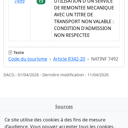
7499
UTILISATION D'UN SERVICE
C3
DE REMONTEE MECANIQUE
AVEC UN TITRE DE
TRANSPORT NON VALABLE :
CONDITION D'ADMISSION
NON RESPECTEE
Texte
Code du tourisme
Article R342-20
NATINF 7492
DACG : 01/04/2026 · Dernière modification : 11/04/2026
Sources
NATINFo
Ce site utilise des cookies à des fins de mesure
data.gouv.fr
d’audience. Vous pouvez accepter tous les cookies,