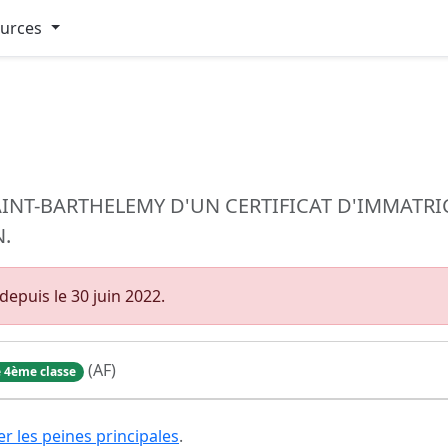
ources
INT-BARTHELEMY D'UN CERTIFICAT D'IMMATRI
N.
epuis le 30 juin 2022.
(AF)
 4ème classe
er les peines principales
.