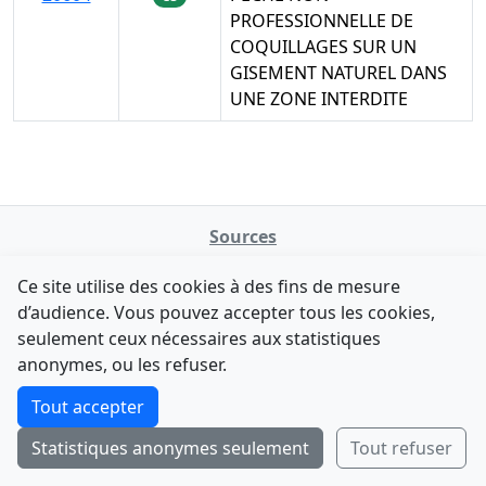
PROFESSIONNELLE DE
COQUILLAGES SUR UN
GISEMENT NATUREL DANS
UNE ZONE INTERDITE
Sources
NATINFo
Ce site utilise des cookies à des fins de mesure
data.gouv.fr
d’audience. Vous pouvez accepter tous les cookies,
Legifrance - API
seulement ceux nécessaires aux statistiques
Comment avez-vous découvert NATINFo ?
Contact
anonymes, ou les refuser.
Une courte réponse suffit (500 caractères max).
F-Droid
·
App Store
·
Google Play
·
Linux
Tout accepter
Tchap
Statistiques anonymes seulement
Tout refuser
Envoyer
Ignorer
© 2026
retiolus
— NATINFo
Code source sous licence GPL v3+