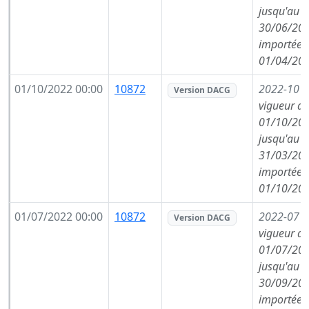
jusqu'au
30/06/202
importée l
01/04/202
01/10/2022 00:00
10872
2022-10
(
Version DACG
vigueur de
01/10/202
jusqu'au
31/03/202
importée l
01/10/202
01/07/2022 00:00
10872
2022-07
(
Version DACG
vigueur de
01/07/202
jusqu'au
30/09/202
importée l