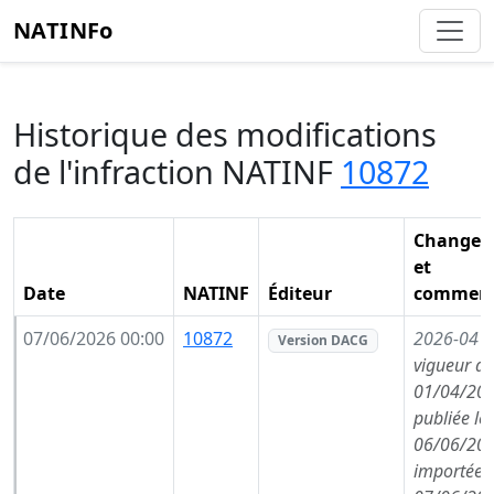
NATINFo
Historique des modifications
de l'infraction NATINF
10872
Changem
et
Date
NATINF
Éditeur
comment
07/06/2026 00:00
10872
2026-04
(
Version DACG
vigueur de
01/04/202
publiée le
06/06/202
importée l