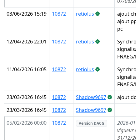
07/06/202
03/06/2026 15:19
10872
retiolus
ajout che
ajout pp 
pc
12/04/2026 22:01
10872
retiolus
Synchron
signalisa
FNAEG/FA
11/04/2026 16:05
10872
retiolus
Synchron
signalisa
FNAEG/FA
23/03/2026 16:45
10872
Shadow9697
ajout do
23/03/2026 16:45
10872
Shadow9697
05/02/2026 00:00
10872
2026-01
(
Version DACG
vigueur de
31/12/202