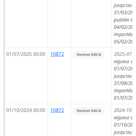
jusqu'au
31/03/202
publiée le
04/02/202
importée l
05/02/202
01/07/2025 00:00
10872
2025-07
(
Version DACG
vigueur de
01/07/202
jusqu'au
31/08/202
importée l
01/07/202
01/10/2024 00:00
10872
2024-10
(
Version DACG
vigueur de
01/10/202
jusqu'au