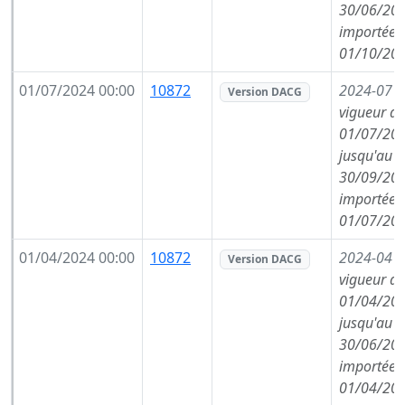
30/06/202
importée l
01/10/202
01/07/2024 00:00
10872
2024-07
(
Version DACG
vigueur de
01/07/202
jusqu'au
30/09/202
importée l
01/07/202
01/04/2024 00:00
10872
2024-04
(
Version DACG
vigueur de
01/04/202
jusqu'au
30/06/202
importée l
01/04/202