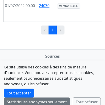
01/07/2022 00:00
24030
Version DACG
«
1
»
Sources
NATINFo
Ce site utilise des cookies à des fins de mesure
data.gouv.fr
d’audience. Vous pouvez accepter tous les cookies,
Legifrance - API
seulement ceux nécessaires aux statistiques
Comment avez-vous découvert NATINFo ?
Contact
anonymes, ou les refuser.
Une courte réponse suffit (500 caractères max).
F-Droid
·
App Store
·
Google Play
·
Linux
Tout accepter
Tchap
Statistiques anonymes seulement
Tout refuser
Envoyer
Ignorer
© 2026
retiolus
— NATINFo