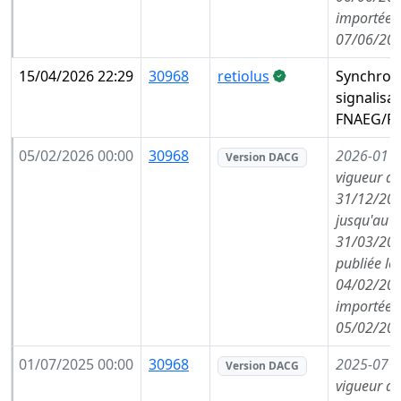
importée l
07/06/202
15/04/2026 22:29
30968
retiolus
Synchron
signalisa
FNAEG/FA
05/02/2026 00:00
30968
2026-01
(
Version DACG
vigueur de
31/12/202
jusqu'au
31/03/202
publiée le
04/02/202
importée l
05/02/202
01/07/2025 00:00
30968
2025-07
(
Version DACG
vigueur de