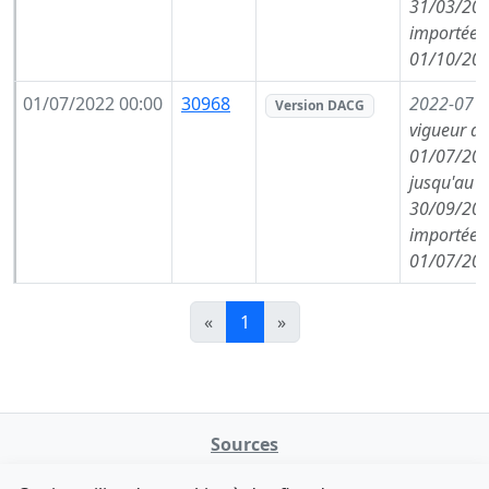
31/03/202
importée l
01/10/202
01/07/2022 00:00
30968
2022-07
(
Version DACG
vigueur de
01/07/202
jusqu'au
30/09/202
importée l
01/07/202
«
1
»
Sources
NATINFo