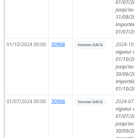
01/07/202
jusqu'au
31/08/202
importée l
01/07/202
01/10/2024 00:00
30968
2024-10
(
Version DACG
vigueur de
01/10/202
jusqu'au
30/06/202
importée l
01/10/202
01/07/2024 00:00
30968
2024-07
(
Version DACG
vigueur de
01/07/202
jusqu'au
30/09/202