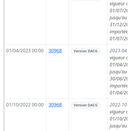
vigueur de
01/07/202
jusqu'au
31/12/202
importée l
01/07/202
01/04/2023 00:00
30968
2023-04
(
Version DACG
vigueur de
01/04/202
jusqu'au
30/06/202
importée l
01/04/202
01/10/2022 00:00
30968
2022-10
(
Version DACG
vigueur de
01/10/202
jusqu'au