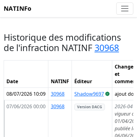
NATINFo
Historique des modifications
de l'infraction NATINF
30968
Changem
et
Date
NATINF
Éditeur
comment
08/07/2026 10:09
30968
Shadow9697
ajout do
07/06/2026 00:00
30968
2026-04
(
Version DACG
vigueur de
01/04/202
publiée le
06/06/202