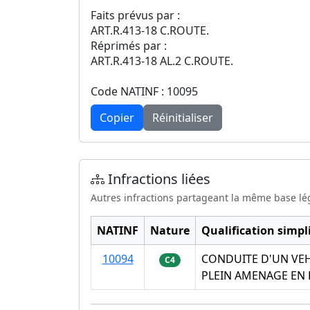
Faits prévus par :
ART.R.413-18 C.ROUTE.
Réprimés par :
ART.R.413-18 AL.2 C.ROUTE.
Code NATINF : 10095
Copier
Réinitialiser
Infractions liées
Autres infractions partageant la même base lé
NATINF
Nature
Qualification simpli
10094
CONDUITE D'UN VEH
C4
PLEIN AMENAGE EN