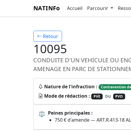
NATINFo
Accueil
Parcourir
Ress
Retour
10095
CONDUITE D'UN VEHICULE OU ENG
AMENAGE EN PARC DE STATIONNE
Nature de l'infraction :
Contravention de
Mode de rédaction :
ou
PVE
PVO
⚖
Peines principales :
750 € d'amende — ART.R.413-18 AL