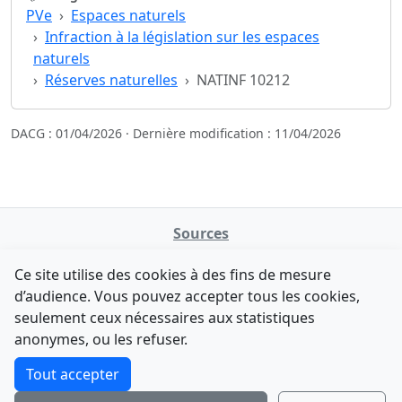
PVe
Espaces naturels
Infraction à la législation sur les espaces
naturels
Réserves naturelles
NATINF 10212
DACG : 01/04/2026 · Dernière modification : 11/04/2026
Sources
NATINFo
Ce site utilise des cookies à des fins de mesure
data.gouv.fr
d’audience. Vous pouvez accepter tous les cookies,
Legifrance - API
seulement ceux nécessaires aux statistiques
Comment avez-vous découvert NATINFo ?
Contact
anonymes, ou les refuser.
Une courte réponse suffit (500 caractères max).
F-Droid
·
App Store
·
Google Play
·
Linux
Tout accepter
Tchap