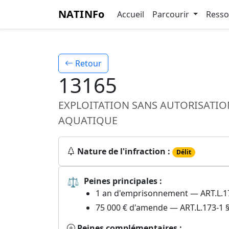
NATINFo
Accueil
Parcourir
Ress
Retour
13165
EXPLOITATION SANS AUTORISATION
AQUATIQUE
Nature de l'infraction :
Délit
⚖
Peines principales :
1 an d'emprisonnement — ART.L.173
75 000 € d'amende — ART.L.173-1 §
Peines complémentaires :