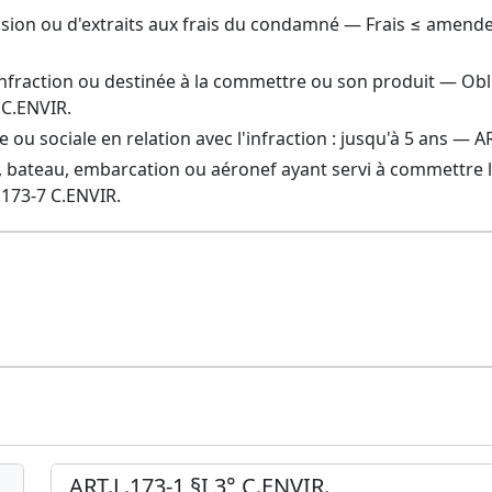
cision ou d'extraits aux frais du condamné — Frais ≤ amend
’infraction ou destinée à la commettre ou son produit — Ob
 C.ENVIR.
le ou sociale en relation avec l'infraction : jusqu'à 5 ans — 
, bateau, embarcation ou aéronef ayant servi à commettre l
.173-7 C.ENVIR.
ART.L.173-1 §I 3° C.ENVIR.