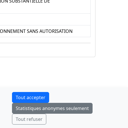
ION SUBSTANTIELLE DE
VIRONNEMENT SANS AUTORISATION
Contact
Tout accepter
F-Droid
·
App Store
·
Google Play
·
Linux
Statistiques anonymes seulement
Tchap
Envoyer
Ignorer
Tout refuser
© 2026
retiolus
— NATINFo
Code source sous licence GPL v3+