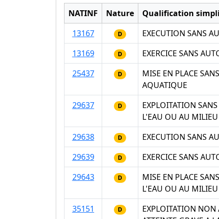
NATINF
Nature
Qualification simpli
13167
EXECUTION SANS AU
D
13169
EXERCICE SANS AUTO
D
25437
MISE EN PLACE SAN
D
AQUATIQUE
29637
EXPLOITATION SANS
D
L'EAU OU AU MILIE
29638
EXECUTION SANS AU
D
29639
EXERCICE SANS AUT
D
29643
MISE EN PLACE SAN
D
L'EAU OU AU MILIE
35151
EXPLOITATION NON 
D