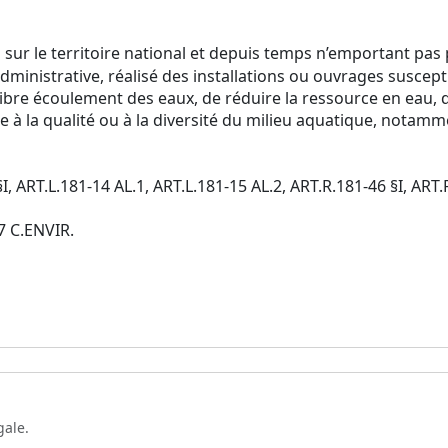
s sur le territoire national et depuis temps n’emportant pas
administrative, réalisé des installations ou ouvrages suscep
 libre écoulement des eaux, de réduire la ressource en eau, 
e à la qualité ou à la diversité du milieu aquatique, notam
§I, ART.L.181-14 AL.1, ART.L.181-15 AL.2, ART.R.181-46 §I, ART
-7 C.ENVIR.
gale.