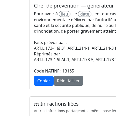
Chef de prévention — générateur
Pour avoir à
, le
, en tout ca
lieu
date
environnementale délivrée par l’autorité 
santé et la sécurité publique, de nuire au
d’inondation, de porter gravement atteint
Faits prévus par :
ART.L.173-1 §I 3°, ART.L.214-1, ART.L.214-3 
Réprimés par :
ART.L.173-1 §I AL.1, ART.L.173-5, ART.L.173
Code NATINF : 13165
Copier
Réinitialiser
Infractions liées
Autres infractions partageant la même base lé