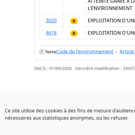
ATTEINTE GRAVE A 
L'ENVIRONNEMENT
3020
EXPLOITATION D'UN
D
4618
EXPLOITATION D'UN
D
Code de l'environnement
Article
Texte
DACG : 01/04/2026 · Dernière modification : 29/07
Sources
NATINFo
Ce site utilise des cookies à des fins de mesure d’audie
data.gouv.fr
nécessaires aux statistiques anonymes, ou les refuser.
Comment avez-vous découvert NATINFo ?
Legifrance - API
Une courte réponse suffit (500 caractères max).