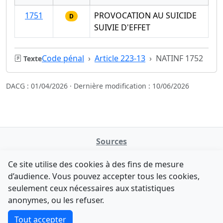
1751
PROVOCATION AU SUICIDE
D
SUIVIE D'EFFET
Code pénal
Article 223-13
NATINF 1752
Texte
DACG : 01/04/2026 · Dernière modification : 10/06/2026
Sources
NATINFo
Ce site utilise des cookies à des fins de mesure
data.gouv.fr
d’audience. Vous pouvez accepter tous les cookies,
Legifrance - API
seulement ceux nécessaires aux statistiques
Comment avez-vous découvert NATINFo ?
Contact
anonymes, ou les refuser.
Une courte réponse suffit (500 caractères max).
F-Droid
·
App Store
·
Google Play
·
Linux
Tout accepter