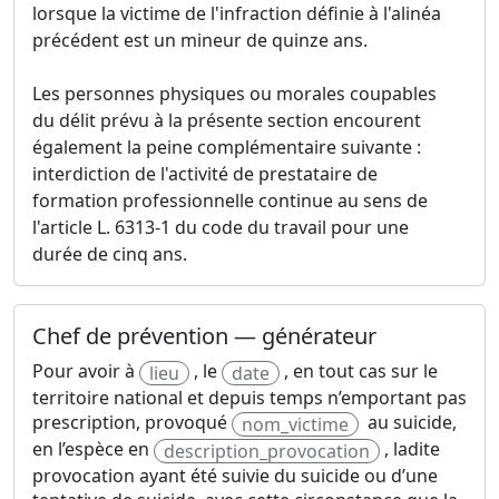
lorsque la victime de l'infraction définie à l'alinéa
précédent est un mineur de quinze ans.
Les personnes physiques ou morales coupables
du délit prévu à la présente section encourent
également la peine complémentaire suivante :
interdiction de l'activité de prestataire de
formation professionnelle continue au sens de
l'article L. 6313-1 du code du travail pour une
durée de cinq ans.
Chef de prévention — générateur
Pour avoir à
, le
, en tout cas sur le
lieu
date
territoire national et depuis temps n’emportant pas
prescription, provoqué
au suicide,
nom_victime
en l’espèce en
, ladite
description_provocation
provocation ayant été suivie du suicide ou d’une