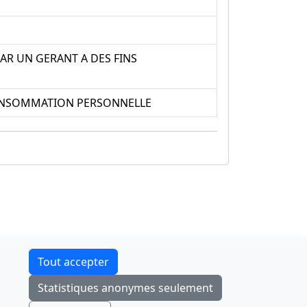
AR UN GERANT A DES FINS
 CONSOMMATION PERSONNELLE
Contact
Tout accepter
F-Droid
·
App Store
·
Google Play
·
Linux
Statistiques anonymes seulement
Tchap