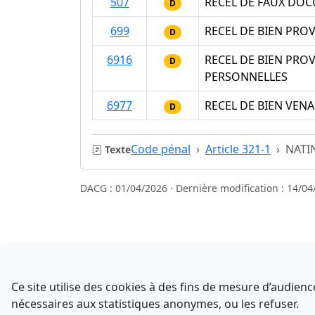
507
RECEL DE FAUX DOC
D
699
RECEL DE BIEN PRO
D
6916
RECEL DE BIEN PRO
D
PERSONNELLES
6977
RECEL DE BIEN VEN
D
Code pénal
Article 321-1
NATI
Texte
DACG : 01/04/2026 · Dernière modification : 14/04
Sources
NATINFo
Ce site utilise des cookies à des fins de mesure d’audie
data.gouv.fr
nécessaires aux statistiques anonymes, ou les refuser.
Comment avez-vous découvert NATINFo ?