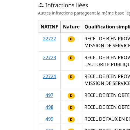
Infractions liées
Autres infractions partageant la même base lé
NATINF
Nature
Qualification simpli
22722
RECEL DE BIEN PRO
D
MISSION DE SERVICE
22723
RECEL DE BIEN PRO
D
L'AUTORITE PUBLIQ
22724
RECEL DE BIEN PRO
D
MISSION DE SERVICE
497
RECEL DE BIEN OBT
D
498
RECEL DE BIEN OBTE
D
499
RECEL DE FAUX EN E
D