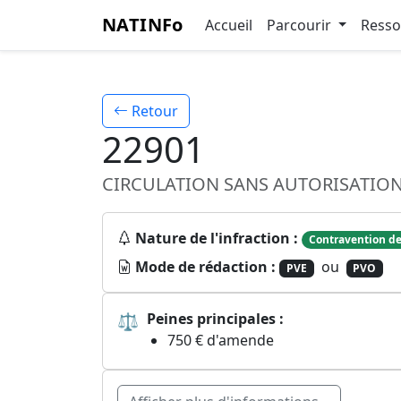
NATINFo
Accueil
Parcourir
Ress
Retour
22901
CIRCULATION SANS AUTORISATION
Nature de l'infraction :
Contravention de
Mode de rédaction :
ou
PVE
PVO
⚖
Peines principales :
750 € d'amende