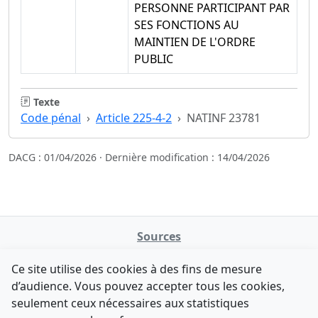
PERSONNE PARTICIPANT PAR
SES FONCTIONS AU
MAINTIEN DE L'ORDRE
PUBLIC
Texte
Code pénal
Article 225-4-2
NATINF 23781
DACG : 01/04/2026 · Dernière modification : 14/04/2026
Sources
NATINFo
Ce site utilise des cookies à des fins de mesure
data.gouv.fr
d’audience. Vous pouvez accepter tous les cookies,
Legifrance - API
seulement ceux nécessaires aux statistiques
Comment avez-vous découvert NATINFo ?