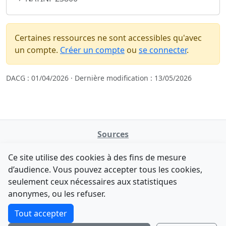
Certaines ressources ne sont accessibles qu'avec
un compte.
Créer un compte
ou
se connecter
.
DACG : 01/04/2026 · Dernière modification : 13/05/2026
Sources
NATINFo
Ce site utilise des cookies à des fins de mesure
data.gouv.fr
d’audience. Vous pouvez accepter tous les cookies,
Legifrance - API
seulement ceux nécessaires aux statistiques
Comment avez-vous découvert NATINFo ?
Contact
anonymes, ou les refuser.
Une courte réponse suffit (500 caractères max).
F-Droid
·
App Store
·
Google Play
·
Linux
Tout accepter
Tchap