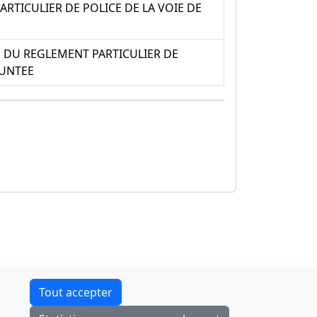
RTICULIER DE POLICE DE LA VOIE DE
 DU REGLEMENT PARTICULIER DE
RUNTEE
Contact
Tout accepter
F-Droid
·
App Store
·
Google Play
·
Linux