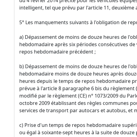
du 4 février 2014 précité pour les véhicules équip
intelligent, tel que prévu par l'article 11, deuxième 
5° Les manquements suivants à l'obligation de re
a) Dépassement de moins de douze heures de l'obl
hebdomadaire après six périodes consécutives de 
repos hebdomadaire précédent ;
b) Dépassement de moins de douze heures de l'obl
hebdomadaire moins de douze heures après douze 
heures depuis le temps de repos hebdomadaire pré
prévue à l'article 8 paragraphe 6 bis du règlement
modifié par le règlement (CE) n° 1073/2009 du Par
octobre 2009 établissant des règles communes pou
services de transport par autocars et autobus, et m
c) Prise d'un temps de repos hebdomadaire supérie
ou égal à soixante-sept heures à la suite de douze