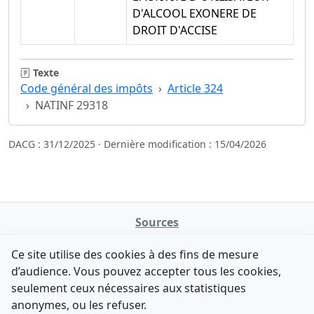
D'ALCOOL EXONERE DE
DROIT D'ACCISE
Texte
Code général des impôts
Article 324
NATINF 29318
DACG : 31/12/2025 · Dernière modification : 15/04/2026
Sources
NATINFo
Ce site utilise des cookies à des fins de mesure
data.gouv.fr
d’audience. Vous pouvez accepter tous les cookies,
Legifrance - API
seulement ceux nécessaires aux statistiques
Comment avez-vous découvert NATINFo ?
Contact
anonymes, ou les refuser.
Une courte réponse suffit (500 caractères max).