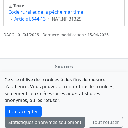
Texte
Code rural et de la pêche maritime
Article L644-13
NATINF 31325
DACG : 01/04/2026 · Dernière modification : 15/04/2026
Sources
NATINFo
Ce site utilise des cookies à des fins de mesure
data.gouv.fr
d’audience. Vous pouvez accepter tous les cookies,
Legifrance - API
seulement ceux nécessaires aux statistiques
Comment avez-vous découvert NATINFo ?
Contact
anonymes, ou les refuser.
Une courte réponse suffit (500 caractères max).
F-Droid
·
App Store
·
Google Play
·
Linux
Tout accepter
Tchap
Statistiques anonymes seulement
Tout refuser
Envoyer
Ignorer
© 2026
retiolus
— NATINFo