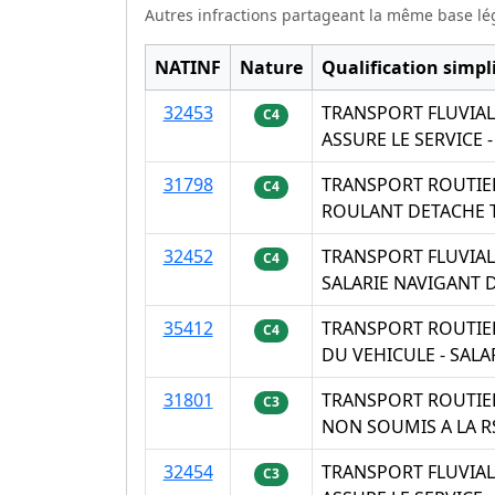
Autres infractions partageant la même base lé
NATINF
Nature
Qualification simpli
32453
TRANSPORT FLUVIAL
C4
ASSURE LE SERVICE
31798
TRANSPORT ROUTIER
C4
ROULANT DETACHE T
32452
TRANSPORT FLUVIAL
C4
SALARIE NAVIGANT 
35412
TRANSPORT ROUTIER
C4
DU VEHICULE - SAL
31801
TRANSPORT ROUTIE
C3
NON SOUMIS A LA R
32454
TRANSPORT FLUVIAL
C3