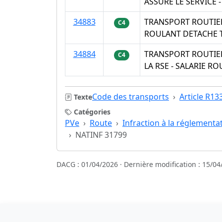
ASSURE LE SERVICE
34883
TRANSPORT ROUTIER
C4
ROULANT DETACHE T
34884
TRANSPORT ROUTIE
C4
LA RSE - SALARIE 
Code des transports
Article R13
Texte
Catégories
PVe
Route
Infraction à la réglementa
NATINF 31799
DACG : 01/04/2026 · Dernière modification : 15/04
Sources