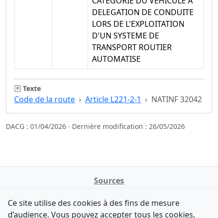
CATEGORIE DU VEHICULE A
DELEGATION DE CONDUITE
LORS DE L'EXPLOITATION
D'UN SYSTEME DE
TRANSPORT ROUTIER
AUTOMATISE
Texte
Code de la route
Article L221-2-1
NATINF 32042
DACG : 01/04/2026 · Dernière modification : 26/05/2026
Sources
NATINFo
Ce site utilise des cookies à des fins de mesure
data.gouv.fr
d’audience. Vous pouvez accepter tous les cookies,
Legifrance - API