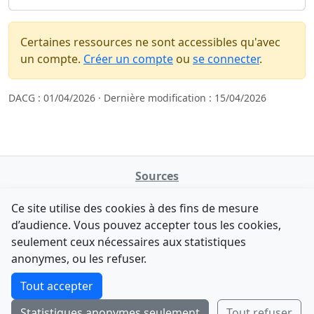
Certaines ressources ne sont accessibles qu'avec
un compte.
Créer un compte
ou
se connecter
.
DACG : 01/04/2026 · Dernière modification : 15/04/2026
Sources
NATINFo
Ce site utilise des cookies à des fins de mesure
data.gouv.fr
d’audience. Vous pouvez accepter tous les cookies,
Legifrance - API
seulement ceux nécessaires aux statistiques
Comment avez-vous découvert NATINFo ?
Contact
anonymes, ou les refuser.
Une courte réponse suffit (500 caractères max).
F-Droid
·
App Store
·
Google Play
·
Linux
Tout accepter
Tchap
Statistiques anonymes seulement
Tout refuser