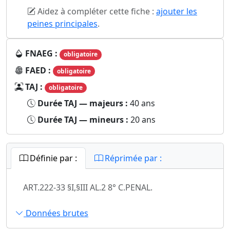
Aidez à compléter cette fiche :
ajouter les
peines principales
.
FNAEG :
obligatoire
FAED :
obligatoire
TAJ :
obligatoire
Durée TAJ — majeurs :
40 ans
Durée TAJ — mineurs :
20 ans
Définie par :
Réprimée par :
ART.222-33 §I,§III AL.2 8° C.PENAL.
Données brutes