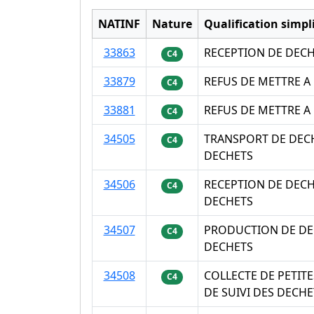
NATINF
Nature
Qualification simpli
33863
RECEPTION DE DECH
C4
33879
REFUS DE METTRE A
C4
33881
REFUS DE METTRE A
C4
34505
TRANSPORT DE DECH
C4
DECHETS
34506
RECEPTION DE DECH
C4
DECHETS
34507
PRODUCTION DE DE
C4
DECHETS
34508
COLLECTE DE PETIT
C4
DE SUIVI DES DECHE