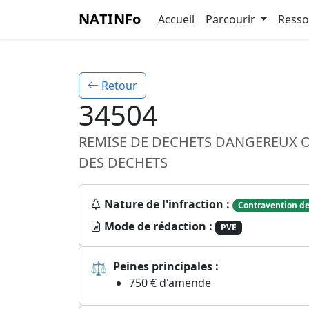
NATINFo
Accueil
Parcourir
Ress
Retour
34504
REMISE DE DECHETS DANGEREUX O
DES DECHETS
Nature de l'infraction :
Contravention de
Mode de rédaction :
PVE
⚖
Peines principales :
750 € d'amende