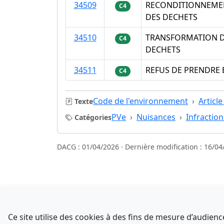
34509
RECONDITIONNEMEN
C4
DES DECHETS
34510
TRANSFORMATION D
C4
DECHETS
34511
REFUS DE PRENDRE 
C4
Code de l'environnement
Articl
Texte
PVe
Nuisances
Infraction
Catégories
DACG : 01/04/2026 · Dernière modification : 16/04
Sources
NATINFo
Ce site utilise des cookies à des fins de mesure d’audie