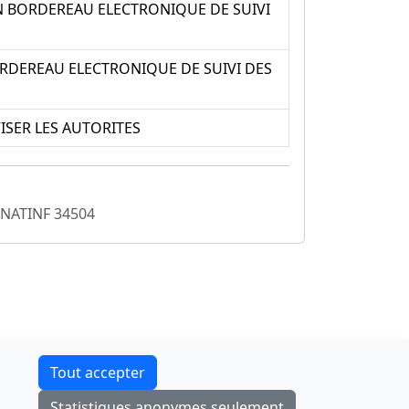
 BORDEREAU ELECTRONIQUE DE SUIVI
RDEREAU ELECTRONIQUE DE SUIVI DES
ISER LES AUTORITES
NATINF 34504
Contact
Tout accepter
F-Droid
·
App Store
·
Google Play
·
Linux
Statistiques anonymes seulement