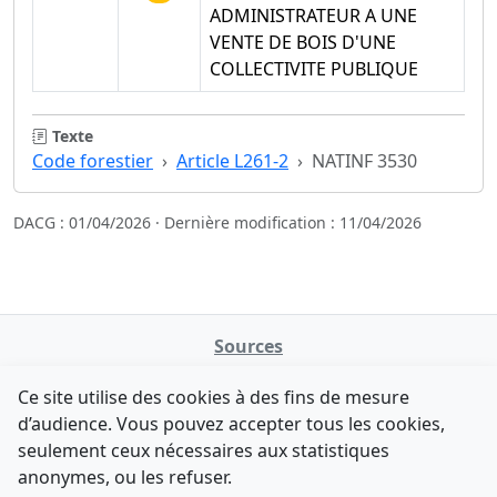
ADMINISTRATEUR A UNE
VENTE DE BOIS D'UNE
COLLECTIVITE PUBLIQUE
Texte
Code forestier
Article L261-2
NATINF 3530
DACG : 01/04/2026 · Dernière modification : 11/04/2026
Sources
NATINFo
Ce site utilise des cookies à des fins de mesure
data.gouv.fr
d’audience. Vous pouvez accepter tous les cookies,
Legifrance - API
seulement ceux nécessaires aux statistiques
Comment avez-vous découvert NATINFo ?
Contact
anonymes, ou les refuser.
Une courte réponse suffit (500 caractères max).