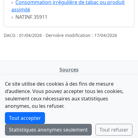
Consommation irrégulière de tabac ou produit
assimilé
NATINF 35911
DACG : 01/04/2026 · Dernière modification : 17/04/2026
Sources
NATINFo
Ce site utilise des cookies à des fins de mesure
data.gouv.fr
d’audience. Vous pouvez accepter tous les cookies,
Legifrance - API
seulement ceux nécessaires aux statistiques
Comment avez-vous découvert NATINFo ?
Contact
anonymes, ou les refuser.
Une courte réponse suffit (500 caractères max).
F-Droid
·
App Store
·
Google Play
·
Linux
Tout accepter
Tchap
Statistiques anonymes seulement
Tout refuser
Envoyer
Ignorer
© 2026
retiolus
— NATINFo
Code source sous licence GPL v3+