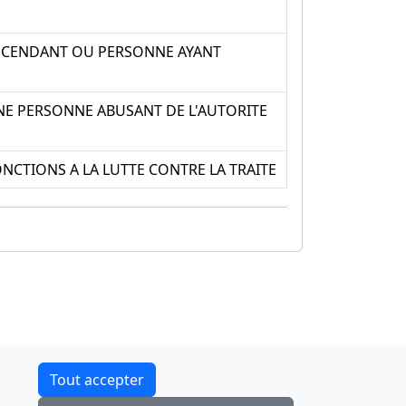
ASCENDANT OU PERSONNE AYANT
NE PERSONNE ABUSANT DE L'AUTORITE
NCTIONS A LA LUTTE CONTRE LA TRAITE
Contact
Tout accepter
F-Droid
·
App Store
·
Google Play
·
Linux