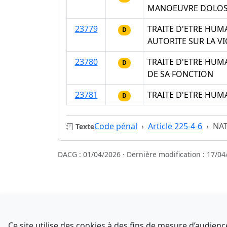
MANOEUVRE DOLOSI
23779
TRAITE D'ETRE HUM
D
AUTORITE SUR LA V
23780
TRAITE D'ETRE HUM
D
DE SA FONCTION
23781
TRAITE D'ETRE HUM
D
Code pénal
Article 225-4-6
NAT
Texte
DACG : 01/04/2026 · Dernière modification : 17/04
Sources
NATINFo
Ce site utilise des cookies à des fins de mesure d’audie