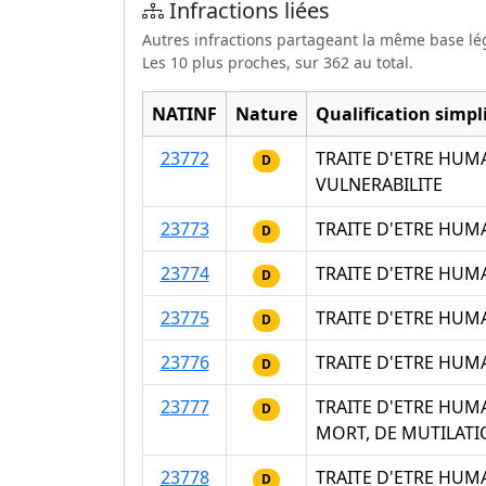
Infractions liées
Autres infractions partageant la même base lé
Les 10 plus proches, sur 362 au total.
NATINF
Nature
Qualification simpli
23772
TRAITE D'ETRE HUM
D
VULNERABILITE
23773
TRAITE D'ETRE HUM
D
23774
TRAITE D'ETRE HUM
D
23775
TRAITE D'ETRE HUM
D
23776
TRAITE D'ETRE HUM
D
23777
TRAITE D'ETRE HUM
D
MORT, DE MUTILATI
23778
TRAITE D'ETRE HUM
D