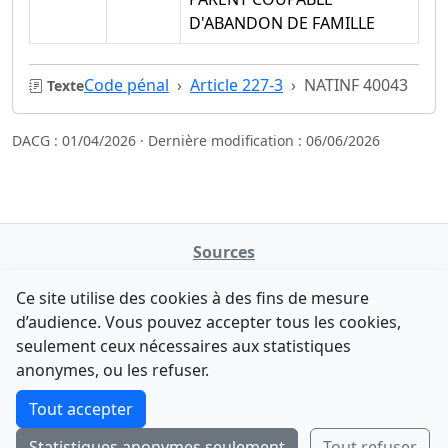
D'ABANDON DE FAMILLE
Code pénal
Article 227-3
NATINF 40043
Texte
DACG : 01/04/2026 · Dernière modification : 06/06/2026
Sources
NATINFo
Ce site utilise des cookies à des fins de mesure
data.gouv.fr
d’audience. Vous pouvez accepter tous les cookies,
Legifrance - API
seulement ceux nécessaires aux statistiques
Comment avez-vous découvert NATINFo ?
Contact
anonymes, ou les refuser.
Une courte réponse suffit (500 caractères max).
F-Droid
·
App Store
·
Google Play
·
Linux
Tout accepter
Tchap
Statistiques anonymes seulement
Tout refuser